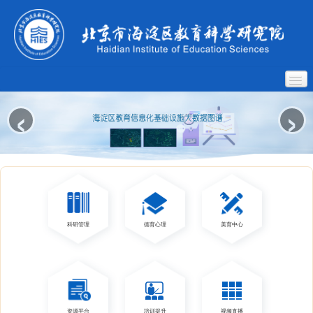
‹
›
首页
单位概况
科研管理
监测评价
德育心理
课程研究
科研管理
德育心理
美育中心
学校发展
教师发展
教育技术
社会教育
敬德书院
资源平台
培训提升
视频直播